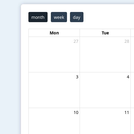
month
week
day
Mon
Tue
27
28
3
4
10
11