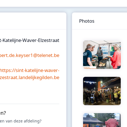
Photos
t-Katelijne-Waver-Elzestraat
bert.de.keyser1@telenet.be
https://sint-katelijne-waver-
lzestraat.landelijkegilden.be
en?
iten van deze afdeling?