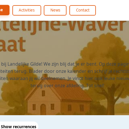
me
Activities
News
Contact
ij Landelijke Gilde! We zijn blij dat je er bent. Op deze pagin
iteiten terug. Blader door onze kalender en schrijf je rechts
eiten waaraan jij wil deelnemen. Je vindt hier ook leuke nieuw
terug over onze afdeling. Tot snel!
Show recurrences