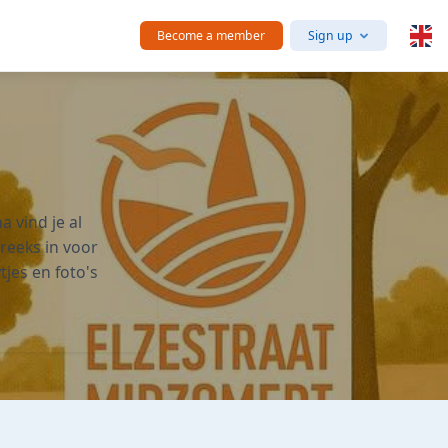
Become a member
Sign up
a vind je al
treeks in voor
tjes en foto's