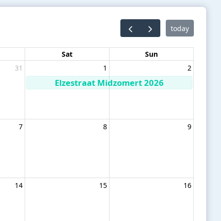
today
Sat
Sun
31
1
2
Elzestraat Midzomert 2026
7
8
9
14
15
16